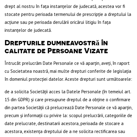
drept al nostru în fața instanțelor de judecată, acestea vor fi
stocate pentru perioada termenului de prescripție a dreptului la
acțiune sau pe perioada derulării oricărui litigiu în fața
instanțelor de judecată.
Drepturile dumneavostră în
calitate de Persoane Vizate
Întrucât prelucrăm Date Personale ce vă aparțin, aveți, în raport
cu Societatea noastră, mai multe drepturi conferite de legislația
în domeniul protecției datelor. Aceste drepturi sunt următoarele:
de a solicita Societății acces la Datele Personale (în temeiul art.
15 din GDPR) și care presupune dreptul de a obține o confirmare
din partea Societății că prelucrează Date Personale ce vă aparțin,
precum și informații cu privire la: scopul prelucrării, categoriile de
date prelucrate, destinatarii acestora, perioada de stocare a
acestora, existența dreptului de a ne solicita rectificarea sau