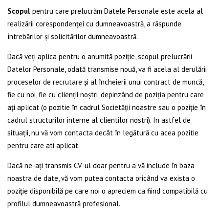
Scopul
pentru care prelucrăm Datele Personale este acela al
realizării corespondenței cu dumneavoastră, a răspunde
întrebărilor și solicitărilor dumneavoastră.
Dacă veți aplica pentru o anumită poziție, scopul prelucrării
Datelor Personale, odată transmise nouă, va fi acela al derulării
proceselor de recrutare și al încheierii unui contract de muncă,
fie cu noi, fie cu clienții noștri, depinzând de poziția pentru care
ați aplicat (o pozitie în cadrul Societății noastre sau o poziție în
cadrul structurilor interne al clientilor nostri). In astfel de
situații, nu vă vom contacta decât în legătură cu acea pozitie
pentru care ati aplicat.
Dacă ne-ați transmis CV-ul doar pentru a vă include în baza
noastra de date, vă vom putea contacta oricând va exista o
poziție disponibilă pe care noi o apreciem ca fiind compatibilă cu
profilul dumneavoastră profesional.