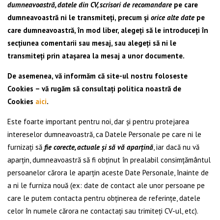
dumneavoastră, datele din CV, scrisori de recomandare
pe care
dumneavoastră ni le transmiteți, precum și
orice alte date
pe
care dumneavoastră, în mod liber, alegeți să le introduceți în
secțiunea comentarii sau mesaj, sau alegeți să ni le
transmiteți prin atașarea la mesaj a unor documente.
De asemenea, vă informăm că site-ul nostru foloseste
Cookies – vă rugăm să consultați politica noastră de
Cookies
aici
.
Este foarte important pentru noi, dar și pentru protejarea
intereselor dumneavoastră, ca Datele Personale pe care ni le
furnizați să
fie corecte, actuale și să vă aparțină
, iar dacă nu vă
aparțin, dumneavoastră să fi obținut în prealabil consimțământul
persoanelor cărora le aparțin aceste Date Personale, înainte de
a ni le furniza nouă (ex: date de contact ale unor persoane pe
care le putem contacta pentru obținerea de referințe, datele
celor în numele cărora ne contactați sau trimiteți CV-ul, etc).