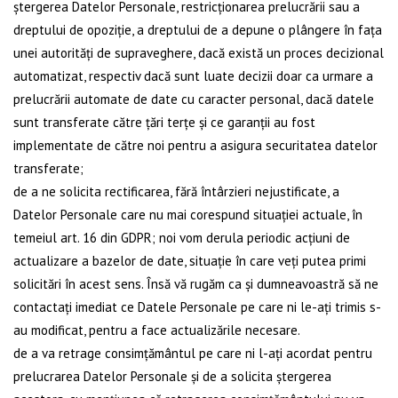
ștergerea Datelor Personale, restricționarea prelucrării sau a
dreptului de opoziție, a dreptului de a depune o plângere în fața
unei autorități de supraveghere, dacă există un proces decizional
automatizat, respectiv dacă sunt luate decizii doar ca urmare a
prelucrării automate de date cu caracter personal, dacă datele
sunt transferate către țări terțe și ce garanții au fost
implementate de către noi pentru a asigura securitatea datelor
transferate;
de a ne solicita rectificarea, fără întârzieri nejustificate, a
Datelor Personale care nu mai corespund situației actuale, în
temeiul art. 16 din GDPR; noi vom derula periodic acțiuni de
actualizare a bazelor de date, situație în care veți putea primi
solicitări în acest sens. Însă vă rugăm ca și dumneavoastră să ne
contactați imediat ce Datele Personale pe care ni le-ați trimis s-
au modificat, pentru a face actualizările necesare.
de a va retrage consimțământul pe care ni l-ați acordat pentru
prelucrarea Datelor Personale și de a solicita ștergerea