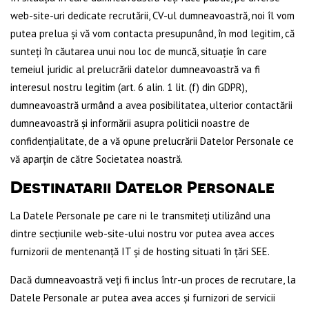
web-site-uri dedicate recrutării, CV-ul dumneavoastră, noi îl vom
putea prelua și vă vom contacta presupunând, în mod legitim, că
sunteți în căutarea unui nou loc de muncă, situație în care
temeiul juridic al prelucrării datelor dumneavoastră va fi
interesul nostru legitim (art. 6 alin. 1 lit. (f) din GDPR),
dumneavoastră urmând a avea posibilitatea, ulterior contactării
dumneavoastră și informării asupra politicii noastre de
confidențialitate, de a vă opune prelucrării Datelor Personale ce
vă aparțin de către Societatea noastră.
Destinatarii Datelor Personale
La Datele Personale pe care ni le transmiteți utilizând una
dintre secțiunile web-site-ului nostru vor putea avea acces
furnizorii de mentenanță IT și de hosting situati în țări SEE.
Dacă dumneavoastră veți fi inclus într-un proces de recrutare, la
Datele Personale ar putea avea acces și furnizori de servicii