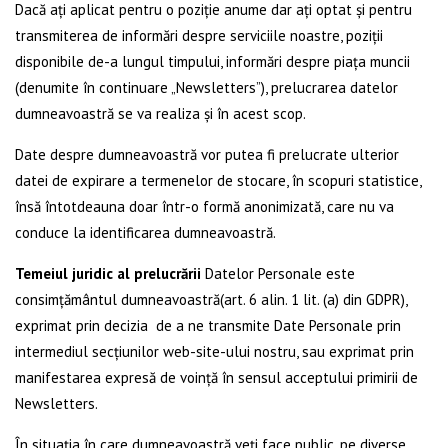
Dacă ați aplicat pentru o poziție anume dar ați optat și pentru
transmiterea de informări despre serviciile noastre, poziții
disponibile de-a lungul timpului, informări despre piața muncii
(denumite în continuare „Newsletters”), prelucrarea datelor
dumneavoastră se va realiza și în acest scop.
Date despre dumneavoastră vor putea fi prelucrate ulterior
datei de expirare a termenelor de stocare, în scopuri statistice,
însă întotdeauna doar într-o formă anonimizată, care nu va
conduce la identificarea dumneavoastră.
Temeiul juridic al prelucrării
Datelor Personale este
consimțământul dumneavoastră(art. 6 alin. 1 lit. (a) din GDPR),
exprimat prin decizia de a ne transmite Date Personale prin
intermediul secțiunilor web-site-ului nostru, sau exprimat prin
manifestarea expresă de voință în sensul acceptului primirii de
Newsletters.
În situația în care dumneavoastră veți face public, pe diverse