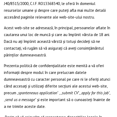
J40/8515/2000, C.I.F. RO13368340, le oferă în domeniul
resurselor umane și despre care puteți afla mai multe detalii
accesând paginile relevante ale web-site-ului nostru.
Acest web-site se adresează, în principal, persoanelor aflate în
cautarea unui loc de muncă și care au împlinit vârsta de 18 ani.
Dacă nu ați împlinit această vârstă și totuși decideți să ne
contactați, vă rugăm să vă asigurați că aveți consimțământul
părinților dumneavoastră.
Prezenta politică de confidențialitate este menită a vă oferi
informații despre modul în care prelucram datele
dumneavoastră cu caracter personal pe care ni le oferiți atunci
când accesați și utilizați diferite secțiuni ale acestui web-site,
precum „
sponteneous application
” , „
submit CV
”, „
apply for this job
”,
„
send us a message
” și este important să o cunoasteți înainte de
a ne trimite aceste date.