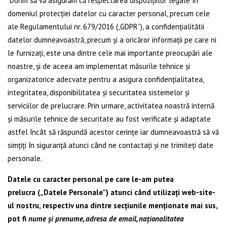
Dorim să vă asigurăm că respectarea dispozițiilor legale în
domeniul protecției datelor cu caracter personal, precum cele
ale Regulamentului nr. 679/2016 („GDPR”), a confidențialitătii
datelor dumneavoastră, precum și a oricăror informații pe care ni
le furnizați, este una dintre cele mai importante preocupări ale
noastre, și de aceea am implementat măsurile tehnice și
organizatorice adecvate pentru a asigura confidențialitatea,
integritatea, disponibilitatea și securitatea sistemelor și
serviciilor de prelucrare. Prin urmare, activitatea noastră internă
și măsurile tehnice de securitate au fost verificate și adaptate
astfel încât să răspundă acestor cerințe iar dumneavoastră să vă
simțiți în siguranță atunci când ne contactați și ne trimiteți date
personale.
Datele cu caracter personal pe care le-am putea
prelucra („Datele Personale”) atunci când utilizați web-site-
ul nostru, respectiv una dintre secțiunile menționate mai sus,
pot fi
nume și prenume, adresa de email, naționalitatea