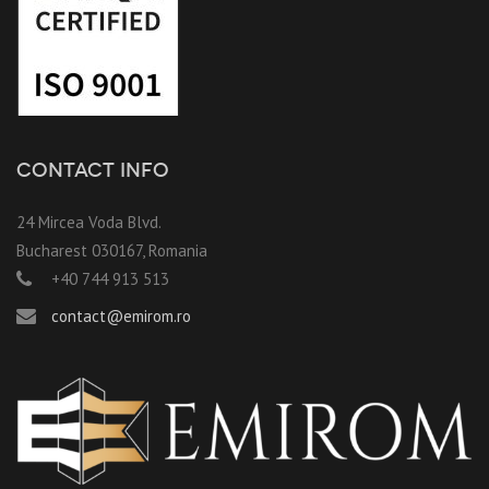
CONTACT INFO
24 Mircea Voda Blvd.
Bucharest 030167, Romania
+40 744 913 513
contact@emirom.ro