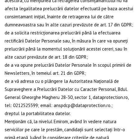
acestora, cu mențiunea că retragerea consimțământului nu va
afecta legalitatea prelucrării datelor efectuată pe baza acestui
consimtamant inițial, înainte de retragerea lui de către
dumneavoastra sau în alte cazuri prevăzute de art. 17 din GDPR;
de a solicita restricționarea prelucrării până la efectuarea
rectificării Datelor Personale sau, în măsura în care va opuneți
prelucrării până la momentul soluționării acestei cereri, sau în
alte cazuri prevăzute de art. 18 din GDPR;
de a va opune prelucrării Datelor Personale în scopul primirii de
Newsletters, în temeiul art. 21 din GDPR;
de a vă adresa cu o plângere la Autoritatea Națională de
Supraveghere a Prelucrării Datelor cu Caracter Personal, Bdul.
General Gheorghe Magheru 28-30, sector 1,
dataprotection.ro
,
tel: 0212525599; email:
anspdcp@dataprotection.ro
.;
dreptul la portabilitatea datelor.
Menționăm că, la nivelul Emirom, având în vedere natura
serviciilor pe care le prestăm, candidații sunt selectați într-o
primă etapă, luând în considerare criteriile de natură